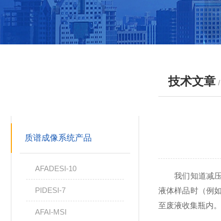
技术文章
产品分类
PRODUCTS
质谱成像系统产品
AFADESI-10
我们知道减压蒸
PIDESI-7
液体样品时（例
至废液收集瓶内
AFAI-MSI