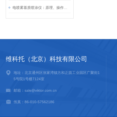
电喷雾基质喷涂仪：原理、操作及其在样品前处理中的高效应用解析
维科托（北京）科技有限公司
地址：北京通州区张家湾镇方和正圆工业园区广聚街1
5号院1号楼7124室
邮箱：sale@viktor.com.cn
传真：86-010-57562186