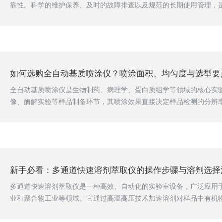
靠性。科学的维护保养、及时的故障排查以及规范的长期使用管理，
持其良好性能的关键。本文结合实际使用经验，从维护保养、故障排
面，梳理核心要点，为实验室人员规范操作仪器提供参考。日常维护
础，需遵循“定期清洁、规范操作、重点防护”的原则，贯穿仪器使用
应及时对仪器关键部件进行清洁，避免基质残留堆积影响后续使用。喷雾
如何选购全自动基质喷涂仪？喷涂面积、均匀度与选型要
全自动基质喷涂仪是生物制药、病理学、蛋白质组学等领域的核心实
像、酶解实验等样品制备环节，其喷涂效果直接决定样品检测的分辨
性。选购此类设备时，需以喷涂面积适配性、喷涂均匀度为核心，结
及维护便利性综合考量，避免选型不当导致实验误差、样品浪费或效
际需求，拆解核心选型要点，为实验室选购提供全面实用的参考。喷
前提，需严格匹配实验室常规样品尺寸与实验需求，兼顾实用性与性价比
新手必看：多通道快速溶剂萃取仪的操作步骤与溶剂选择
多通道快速溶剂萃取仪是一种高效、自动化的实验室设备，广泛应用
业和聚合物工业等领域。它通过高温高压技术加速溶剂对样品中有机
了萃取效率。以下是多通道快速溶剂萃取仪的操作步骤和溶剂选择的