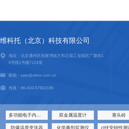
开机准备检查溶剂瓶内溶剂液面，确保过滤头淹没在瓶底部，液面既
体管路。打开氮气钢瓶阀门，将分压调节至0.41-1.38MPa，随后
选择DIAGNOSTICS项，检查压力读数，确保系统空气压...
维科托（北京）科技有限公司
地址：北京通州区张家湾镇方和正圆工业园区广聚街1
5号院1号楼7124室
邮箱：sale@viktor.com.cn
传真：86-010-57562186
多功能电子内窥镜
双金属温度计
塞头砖
防爆温度变送器
化学毒剂监测仪
ct伏安特性测