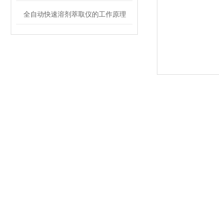
全自动快速溶剂萃取仪的工作原理
维科托（北京）科技有限公司
地址：北京通州区张家湾镇方和正圆工业园区广聚街1