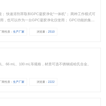
能； 快速溶剂萃取和GPC凝胶净化“一体机”； 两种工作模式可
用，也可以作为一台GPC凝胶净化仪使用； GPC功能的集
宝贵的实验台空间； GPC凝胶净化可满足一些“较脏”的样品
厂商性质：
生产厂家
浏览量：
2510
检测公司，特别是扩项涵盖GPC仪器。
34 mL、66 mL、100 mL等规格，材质可选不锈钢或哈氏合金。
厂商性质：
生产厂家
浏览量：
2222