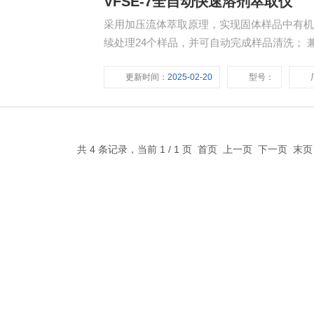
VFSE-7全自动快速溶剂萃取仪
采用加压流体萃取原理，实现固体样品中有机
续处理24个样品，并可自动完成样品清洗； 兼容1
品数量较多的环境检测实验室，第三方检测公
更新时间：
2025-02-20
型号：
以与维科托在线浓缩仪联机，提高工作效率
共 4 条记录，当前 1 / 1 页 首页 上一页 下一页 末
快速链接
首页
关于我们