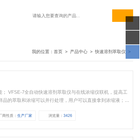
我的位置：
首页
>
产品中心
>
快速溶剂萃取仪
>
能； VFSE-7全自动快速溶剂萃取仪与在线浓缩仪联机，提高工
体样品的萃取和浓缩可以并行处理，用户可以直接拿到浓缩液；
真空、加热、涡旋三位一体浓缩技术。
厂商性质：
生产厂家
浏览量：
3426