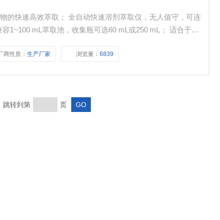
物的快速高效萃取； 全自动快速溶剂萃取仪，无人值守，可连
~100 mL萃取池，收集瓶可选60 mL或250 mL； 适合于样
司，环监站； 可拓展GPC功能、大体积水固相萃取功能； 可
厂商性质：
生产厂家
浏览量：
6839
。
页 跳转到第
页