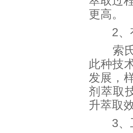
萃取过
更高。
2、有
索氏萃
此种技术
发展，样
剂萃取技
升萃取
3、工