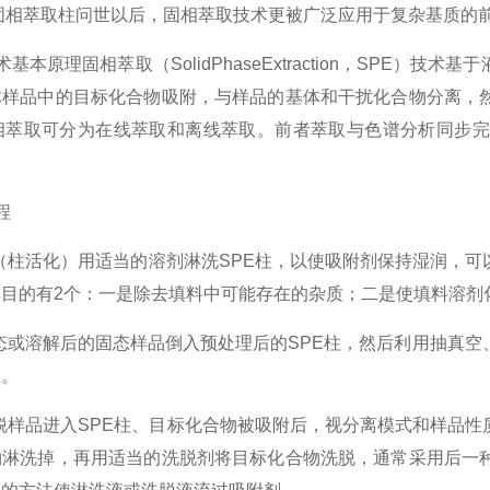
用固相萃取柱问世以后，固相萃取技术更被广泛应用于复杂基质
原理固相萃取（SolidPhaseExtraction，SPE）
体样品中的目标化合物吸附，与样品的基体和干扰化合物分离，
。固相萃取可分为在线萃取和离线萃取。前者萃取与色谱分析同步
程
（柱活化）用适当的溶剂淋洗SPE柱，以使吸附剂保持湿润，可
目的有2个：一是除去填料中可能存在的杂质；二是使填料溶剂
或溶解后的固态样品倒入预处理后的SPE柱，然后利用抽真空
上。
脱样品进入SPE柱、目标化合物被吸附后，视分离模式和样品性
物淋洗掉，再用适当的洗脱剂将目标化合物洗脱，通常采用后一