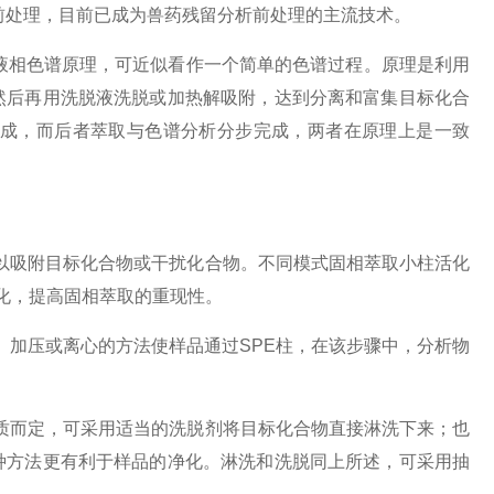
的前处理，目前已成为兽药残留分析前处理的主流技术。
技术基于液相色谱原理，可近似看作一个简单的色谱过程。原理是利用
然后再用洗脱液洗脱或加热解吸附，达到分离和富集目标化合
完成，而后者萃取与色谱分析分步完成，两者在原理上是一致
以吸附目标化合物或干扰化合物。不同模式固相萃取小柱活化
化，提高固相萃取的重现性。
、加压或离心的方法使样品通过SPE柱，在该步骤中，分析物
质而定，可采用适当的洗脱剂将目标化合物直接淋洗下来；也
种方法更有利于样品的净化。淋洗和洗脱同上所述，可采用抽