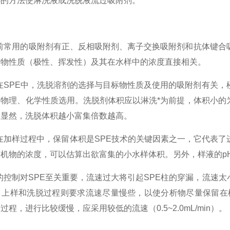
心的方法使淋洗液或洗脱液流过吸附剂。
前常用的吸附剂有正、反相吸附剂、离子交换吸附剂和抗体键合
标物性质（极性、挥发性）及其在水样中的浓度直接相关。
SPE中，洗脱溶剂的选择与目标物性质及使用的吸附剂有关，楼
的物理、化学性质选用。洗脱剂体积应以淋洗*为前提，体积小的
，显然，洗脱体积越小富集倍数越高。
在加样过程中，保留体积是SPE技术的关键因素之一，它代表了
机物的浓度，可以估算出欲富集的小水样体积。另外，样液的p
控制对SPE至关重要，流速过大将引起SPE柱的穿漏，流速
，上样和洗脱过程则要求流速尽量慢些，以使分析物尽量保留在
程，进行比较缓慢，应采用较低的流速（0.5~2.0mL/min）。