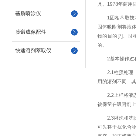
具。1978年商
基质喷涂仪
1固相萃取技术基本
固体吸附剂将液
质谱成像配件
物的目的[7]
的。
快速溶剂萃取仪
2基本操作过
2.1柱预处理
用的溶剂不同，其
2.2上样将液态
被保留在吸附剂
2.3淋洗和洗
可先将干扰化合