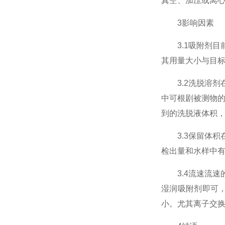
真空、加压或离
3影响因素
3.1吸附剂目
其用量大小与目
3.2洗脱溶剂在
中可根剧被测物
到的洗脱液体积
3.3保留体积
检出量和水样中有
3.4流速流速的
湿润吸附剂即可
小。尤其离子交换过