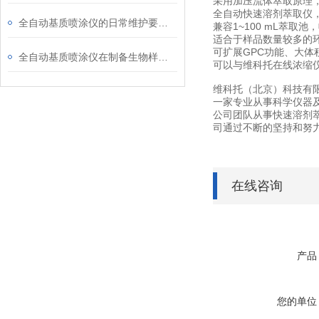
采用加压流体萃取原理
全自动快速溶剂萃取仪
全自动基质喷涂仪的日常维护要点：喷嘴清洁、管路保养与常见故障处理
兼容1~100 mL萃取池，
适合于样品数量较多的
可扩展GPC功能、大体
全自动基质喷涂仪在制备生物样本中的应用：如何实现均匀一致的基质涂层？
可以与维科托在线浓缩
维科托（北京）科技有限
一家专业从事科学仪器
公司团队从事快速溶剂
司通过不断的坚持和努
在线咨询
产品
您的单位